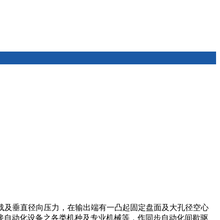
轴向负载及垂直径向压力，在输出端有一凸起固定盘面及大孔径空心
接自动化设备之各类机种及专业机械等，作同步自动化间歇驱