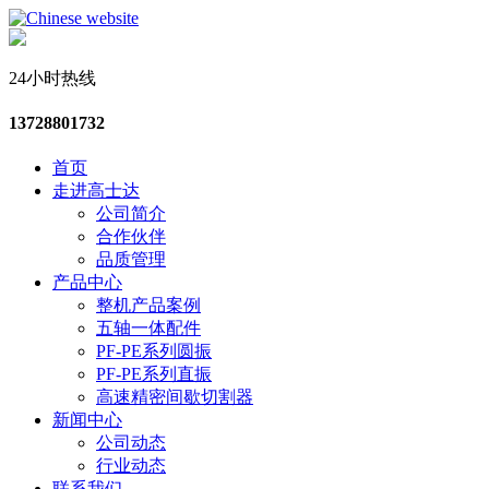
24小时热线
13728801732
首页
走进高士达
公司简介
合作伙伴
品质管理
产品中心
整机产品案例
五轴一体配件
PF-PE系列圆振
PF-PE系列直振
高速精密间歇切割器
新闻中心
公司动态
行业动态
联系我们