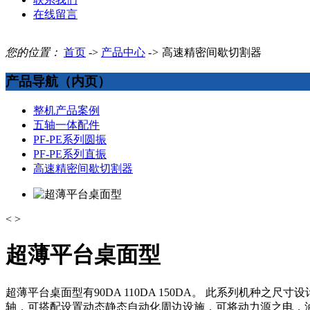
在线留言
您的位置：
首页
->
产品中心
->
高速精密间歇切割器
产品导航（内页）
整机产品案例
五轴一体配件
PF-PE系列圆振
PF-PE系列直振
高速精密间歇切割器
<
>
超薄平台桌面型
超薄平台桌面型有90DA 110DA 150DA。 此系列机
轴，可搭配设置动态静态自动化周边设施，可将动力源之电，