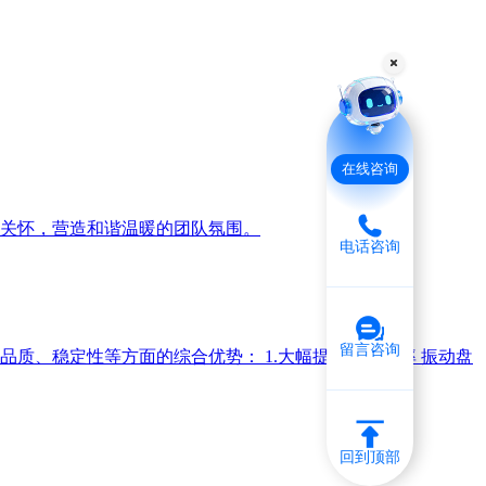
在线咨询
关怀，营造和谐温暖的团队氛围。
电话咨询
留言咨询
质、稳定性等方面的综合优势： 1.大幅提升生产效率 振动盘
回到顶部