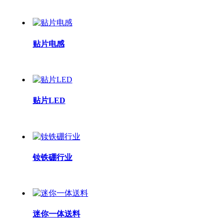
贴片电感
贴片LED
钕铁硼行业
迷你一体送料