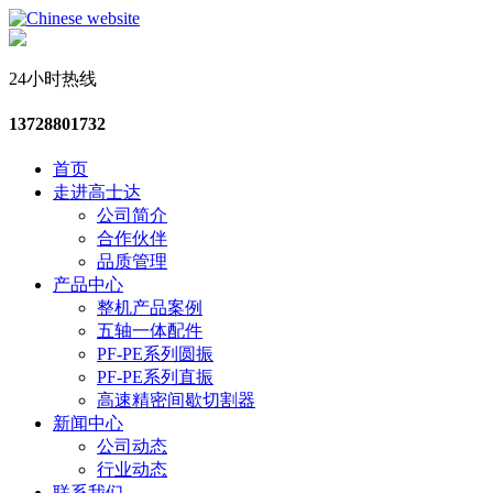
24小时热线
13728801732
首页
走进高士达
公司简介
合作伙伴
品质管理
产品中心
整机产品案例
五轴一体配件
PF-PE系列圆振
PF-PE系列直振
高速精密间歇切割器
新闻中心
公司动态
行业动态
联系我们