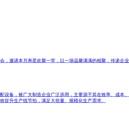
会，邀请本月寿星欢聚一堂，以一场温馨满满的相聚，传递企业
配设备，被广大制造企业广泛选用，主要源于其在效率、成本、品
效提升生产线节拍，满足大批量、规模化生产需求。