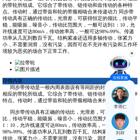
的带轮所组成。它综合了带传动、链传动和齿传动的各种特
点。传动时，通过带齿和轮的带瘤相啮合来传递动力 同步带
传动具有正确的传动比，光滑差，可获得恒定的领比，传动平
稳，能吸振，噪音小，传动比范围大，一般可达到1：10，允
许线速度可达80m/s，传动效率高，一般可达98%-99%。传递
功率从几瓦到数百千瓦。结构紧凑还适用多轴传动，张紧力
小，不需要润滑，没有污染，因而可在不充许有污染和工作环
境较为恶劣的场合下正常工作。
在线客服
详情内容
同步带传动是一根内周表面设有等间距的封闭环形胶带和
相应的带轮所组成。它综合了带传动、链传动和齿传动的各种
特点。传动时，通过带齿和轮的带瘤相啮合来传递动力
李周仁
同步带传动具有正确的传动比，光滑差，可获得恒定的领
比，传动平稳，能吸振，噪音小，传动比范围大，一般可达到
1：10，允许线速度可达80m/s，传动效率高，一般可达
98%-99%。传递功率从几瓦到数百千瓦。结构紧凑还适用多轴
刘祥
传动，张紧力小，不需要润滑，没有污染，因而可在不充许有