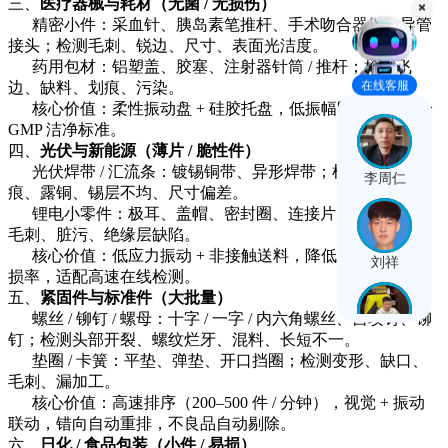
三、
医疗器械与耗材（无菌 / 无损伤）
精密小件：采血针、胰岛素笔推杆、手术吻合器钉、导管
接头；检测毛刺、锐边、尺寸、表面光洁度。
药用包材：铝塑盖、胶塞、注射器针筒 / 推杆；检测飞
在线客服
边、缺料、划痕、污染。
核心价值：柔性振动盘 + 硅胶托盘，低振幅防损伤，符合
GMP 洁净标准。
四、
光伏与新能源（薄片 / 脆性件）
光伏焊带 / 汇流条：镀锡铜带、异形焊带；检测表面划
李周仁
痕、露铜、锡层不均、尺寸偏差。
锂电小零件：极耳、盖帽、密封圈、连接片；检测变形、
毛刺、脏污、绝缘层缺陷。
核心价值：低应力振动 + 非接触送料，降低薄片 / 脆件破
刘祥
损率，适配高速在线检测。
五、
紧固件与标准件（大批量）
螺丝 / 铆钉 / 螺母：十字 / 一字 / 内六角螺丝、自攻钉、铆
钉；检测头部开裂、螺纹烂牙、混料、长短不一。
刘金平
垫圈 / 卡簧：平垫、弹垫、开口挡圈；检测变形、缺口、
毛刺、漏加工。
核心价值：高速排序（200–500 件 / 分钟），视觉 + 振动
联动，错向自动重排，不良品自动剔除。
六、
日化 / 食品包装（小件 / 易损）