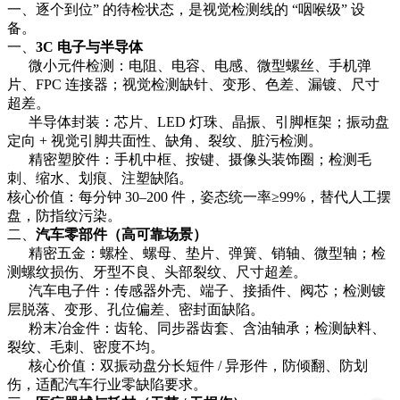
一、逐个到位” 的待检状态，是视觉检测线的 “咽喉级” 设
备。
一、
3C 电子与半导体
微小元件检测：电阻、电容、电感、微型螺丝、手机弹
片、FPC 连接器；视觉检测缺针、变形、色差、漏镀、尺寸
超差。
半导体封装：芯片、LED 灯珠、晶振、引脚框架；振动盘
定向 + 视觉引脚共面性、缺角、裂纹、脏污检测。
精密塑胶件：手机中框、按键、摄像头装饰圈；检测毛
刺、缩水、划痕、注塑缺陷。
核心价值：每分钟 30–200 件，姿态统一率≥99%，替代人工摆
盘，防指纹污染。
二、
汽车零部件（高可靠场景）
精密五金：螺栓、螺母、垫片、弹簧、销轴、微型轴；检
测螺纹损伤、牙型不良、头部裂纹、尺寸超差。
汽车电子件：传感器外壳、端子、接插件、阀芯；检测镀
层脱落、变形、孔位偏差、密封面缺陷。
粉末冶金件：齿轮、同步器齿套、含油轴承；检测缺料、
裂纹、毛刺、密度不均。
核心价值：双振动盘分长短件 / 异形件，防倾翻、防划
伤，适配汽车行业零缺陷要求。